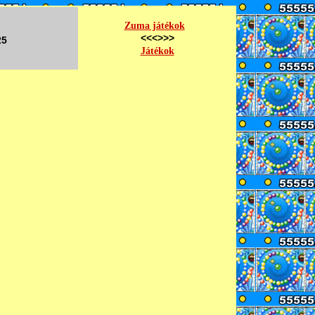
Zuma játékok
<<<>>>
25
Játékok