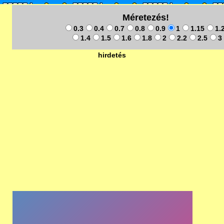
Méretezés!
0.3
0.4
0.7
0.8
0.9
1
1.15
1.
1.4
1.5
1.6
1.8
2
2.2
2.5
3
hirdetés