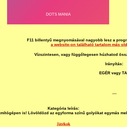
F11 billentyű megnyomásával nagyobb lesz a progr
a website-on található tartalom más ol
Vízszintesen, vagy függőlegesen húzhatod össze
Irányítás:
EGÉR vagy T
---
Kategória leírás:
ámítógépen is! Lövöldözd az egyforma színű golyókat egymás mell
Játékok